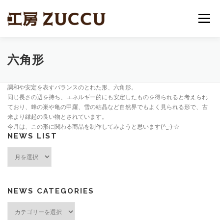
コ
ン
メニュー
テ
ン
ツ
へ
OUR SERVICES
OEM&ODM
WORKSHOP
六角形
ス
キ
ッ
調和や安定を表すバランスのとれた形、六角形。
プ
ABOUT US
CONTACT US
同じ長さの辺を持ち、エネルギー的にも安定したものを得られると考えられ
ており、蜂の巣や亀の甲羅、雪の結晶など自然界でもよく見られる形で、古
来より縁起の良い物とされています。
今月は、この形に関わる商品を制作してみようと思います(^_-)-☆
NEWS LIST
News
List
NEWS CATEGORIES
News
Categories