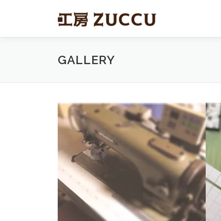
コ
ン
テ
ン
ツ
GALLERY
へ
ス
キ
ッ
プ